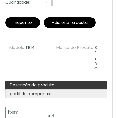
Quantidade:
Inquérito
Adicionar a cesta
Modelo:
TB14
Marca do Produto:
B
E
Y
A
Q
I
Descrição do produto
perfil de companhia
Item
TB14