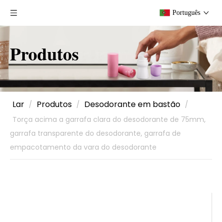
Português
Produtos
Lar
Produtos
Desodorante em bastão
/
/
/
Torça acima a garrafa clara do desodorante de 75mm,
garrafa transparente do desodorante, garrafa de
empacotamento da vara do desodorante