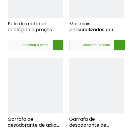
Bola de material
Materiais
ecológico a preços
personalizados por
competitivos,
atacado e tamanhos
fornecedor de bolas
de garrafas de
Adicionar a cesta
Adicionar a cesta
pequenas de plástico
desodorante de bola
de plástico, fornecedor
de bola redonda de
plástico oco
Garrafa de
Garrafa de
desodorante de axila
desodorante de
com design de bola por
fragrância líquida de