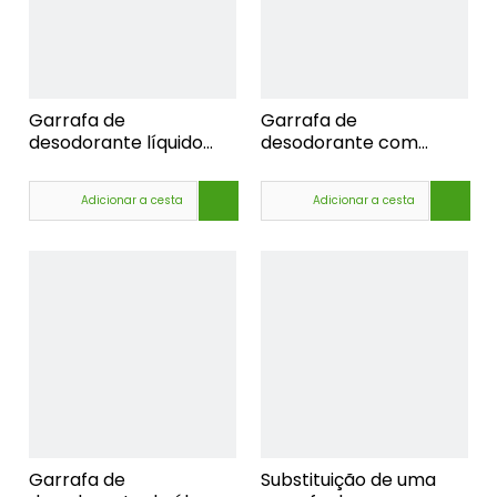
Garrafa de
Garrafa de
desodorante líquido
desodorante com
com vantagem de
fragrância de bola de
preço, fornecedores de
preço competitivo,
Adicionar a cesta
Adicionar a cesta
pequenas bolas de
fabricante de fábrica
plástico,
de garrafa de óleo
essencial líquido de
plástico transparente,
Garrafa de
Substituição de uma