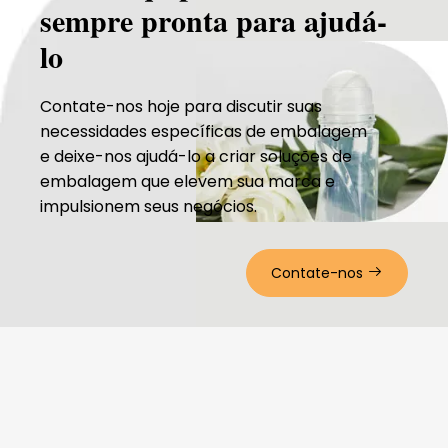
desodorante líquido,
redonda pequena,
sempre pronta para ajudá-
lo
Contate-nos hoje para discutir suas
necessidades específicas de embalagem
e deixe-nos ajudá-lo a criar soluções de
embalagem que elevem sua marca e
impulsionem seus negócios.
Contate-nos