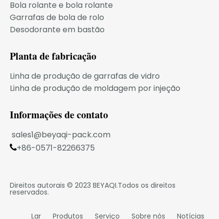
Bola rolante e bola rolante
Garrafas de bola de rolo
Desodorante em bastão
Planta de fabricação
Linha de produção de garrafas de vidro
Linha de produção de moldagem por injeção
Informações de contato
sales1@beyaqi-pack.com
+86-0571-82266375

Sala 806, Bodi Center Tower C, distrito de

Xiaoshan, Hangzhou, província de Zhejiang, China
Direitos autorais © 2023
BEYAQI
.Todos os direitos
reservados.
Lar
Produtos
Serviço
Sobre nós
Notícias