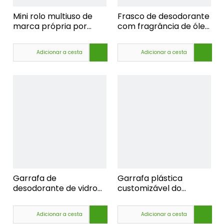
Mini rolo multiuso de
Frasco de desodorante
marca própria por
com fragrância de óleo
atacado em frascos de
essencial de alta
perfume, fabricantes
qualidade, fornecedor
Adicionar a cesta
Adicionar a cesta
de frascos de plástico
de bola de bola de
plástico, bolas de
plástico ocas de 15 mm
Garrafa de
Garrafa plástica
desodorante de vidro
customizável do
personalizada por
desodorante da
atacado com
fragrância da bola da
Adicionar a cesta
Adicionar a cesta
miçangas, fábrica de
bola, fornecedor