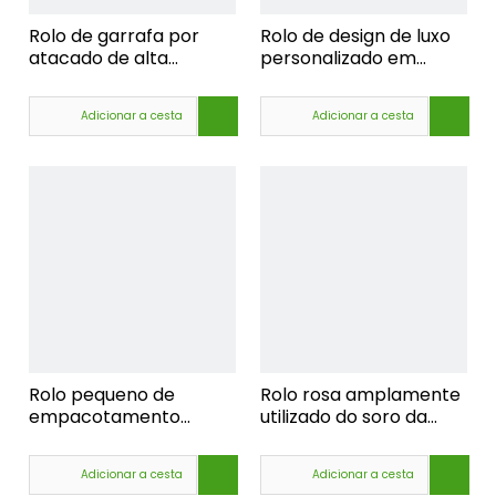
Rolo de garrafa por
Rolo de design de luxo
atacado de alta
personalizado em
qualidade, desodorante
embalagem de
de 50ml, rolo de
garrafa, rolo de
Adicionar a cesta
Adicionar a cesta
plástico personalizado
atacado em garrafa
em garrafas de
Deo, rolo deo em
desodorante, garrafa
garrafas de plástico
vazia de desodorante
Rolo pequeno de
Rolo rosa amplamente
empacotamento
utilizado do soro da
amigável de Eco em
fragrância dos
garrafas, rolo plástico
cuidados com a pele na
Adicionar a cesta
Adicionar a cesta
do soro do olho na
garrafa 50 ml plástico,