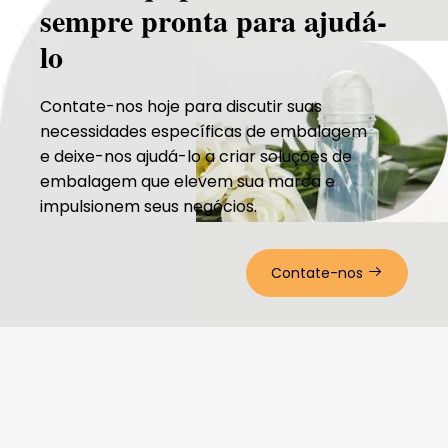
vidro de 15 ml
sempre pronta para ajudá-
lo
Contate-nos hoje para discutir suas
necessidades específicas de embalagem
e deixe-nos ajudá-lo a criar soluções de
embalagem que elevem sua marca e
impulsionem seus negócios.
Contate-nos