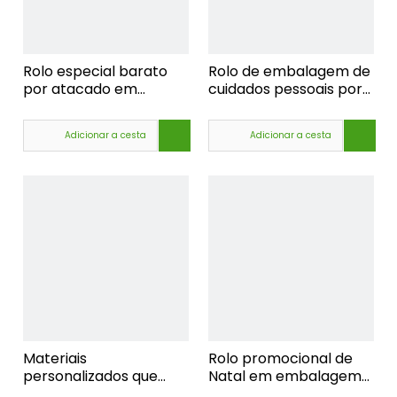
Rolo especial barato
Rolo de embalagem de
por atacado em
cuidados pessoais por
garrafas, rolo de
atacado em frascos de
perfume de alta
perfume, desodorante
Adicionar a cesta
Adicionar a cesta
qualidade em garrafas
corporal roll-on, frasco
50ml, rolo grande de
de desodorante roll-on
óleo essencial em
garrafa
Materiais
Rolo promocional de
personalizados que
Natal em embalagem
imprimem 60ML 75ML
de garrafa, rolo de