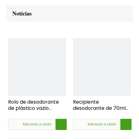
Notícias
Rolo de desodorante
Recipiente
de plástico vazio
desodorante de 70ml
recarregável em
que embala rolo de
recipiente Rolo de
plástico recarregável
Adicionar a cesta
Adicionar a cesta
plástico de 70ml em
vazio em garrafa para
garrafa para
cosméticos