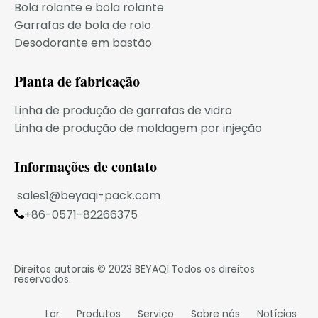
Bola rolante e bola rolante
Garrafas de bola de rolo
Desodorante em bastão
Planta de fabricação
Linha de produção de garrafas de vidro
Linha de produção de moldagem por injeção
Informações de contato
sales1@beyaqi-pack.com
+86-0571-82266375

Sala 806, Bodi Center Tower C, distrito de

Xiaoshan, Hangzhou, província de Zhejiang, China
Direitos autorais © 2023
BEYAQI
.Todos os direitos
reservados.
Lar
Produtos
Serviço
Sobre nós
Notícias