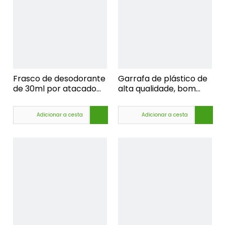
Frasco de desodorante
Garrafa de plástico de
de 30ml por atacado
alta qualidade, bom
barato, frasco de
preço, embalagem,
desodorante roll-on
desodorante roll-on,
Adicionar a cesta
Adicionar a cesta
recém-chegado,
garrafas de rolo,
frasco de desodorante
atacado, rolo de
oem
aromaterapia em
garrafa