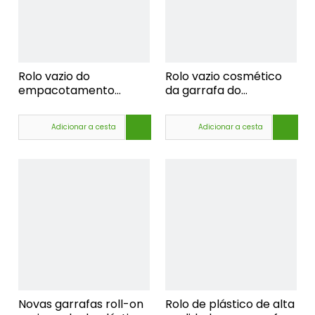
Rolo vazio do
Rolo vazio cosmético
empacotamento
da garrafa do
cosmético na garrafa
reenchimento do
de óleo do perfume,
perfume da amostra
Adicionar a cesta
Adicionar a cesta
rolo em garrafas por
grátis, rolo na garrafa
atacado, rolo vazio em
de óleo luxuoso, rolo
garrafas do
plástico do deo na
desodorante
garrafa
Novas garrafas roll-on
Rolo de plástico de alta